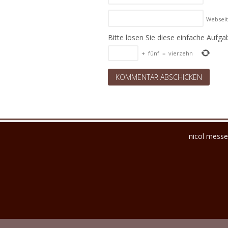
Websei
Bitte lösen Sie diese einfache Aufga
+
fünf
=
vierzehn
nicol messe