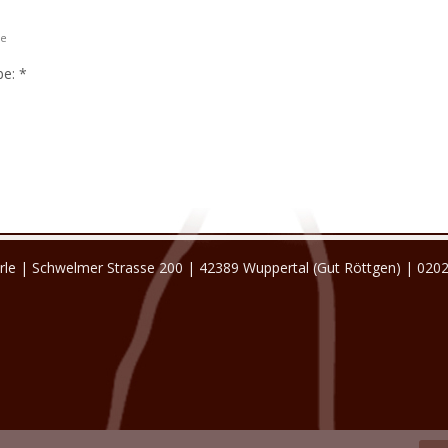
te
be:
*
rle | Schwelmer Strasse 200 | 42389 Wuppertal (Gut Röttgen) | 020