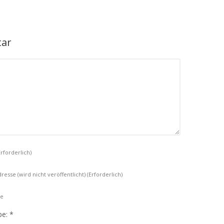
tar
Erforderlich)
resse (wird nicht veröffentlicht)
(Erforderlich)
te
be:
*